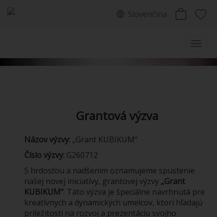
Slovenčina
Grantová výzva
Názov výzvy:
„Grant KUBIKUM“
Číslo výzvy:
G260712
S hrdosťou a nadšením oznamujeme spustenie
našej novej iniciatívy, grantovej výzvy
„Grant
KUBIKUM“
. Táto výzva je špeciálne navrhnutá pre
kreatívnych a dynamických umelcov, ktorí hľadajú
príležitosti na rozvoj a prezentáciu svojho