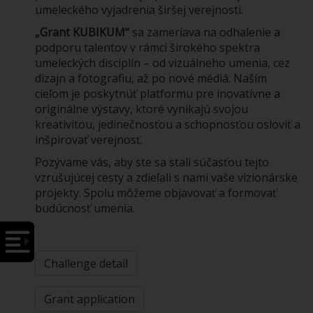
umeleckého vyjadrenia širšej verejnosti.
„Grant KUBIKUM“
sa zameriava na odhalenie a
podporu talentov v rámci širokého spektra
umeleckých disciplín – od vizuálneho umenia, cez
dizajn a fotografiu, až po nové médiá. Naším
cieľom je poskytnúť platformu pre inovatívne a
originálne výstavy, ktoré vynikajú svojou
kreativitou, jedinečnosťou a schopnosťou osloviť a
inšpirovať verejnosť.
Pozývame vás, aby ste sa stali súčasťou tejto
vzrušujúcej cesty a zdieľali s nami vaše vizionárske
projekty. Spolu môžeme objavovať a formovať
budúcnosť umenia.
Challenge detail
Grant application